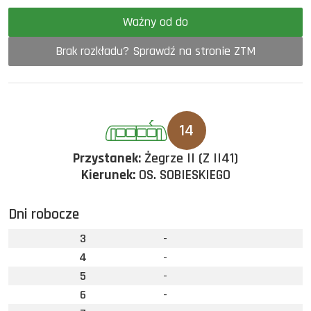
Ważny od do
Brak rozkładu? Sprawdź na stronie ZTM
14
Przystanek:
Żegrze II (Z II41)
Kierunek:
OS. SOBIESKIEGO
Dni robocze
3
-
4
-
5
-
6
-