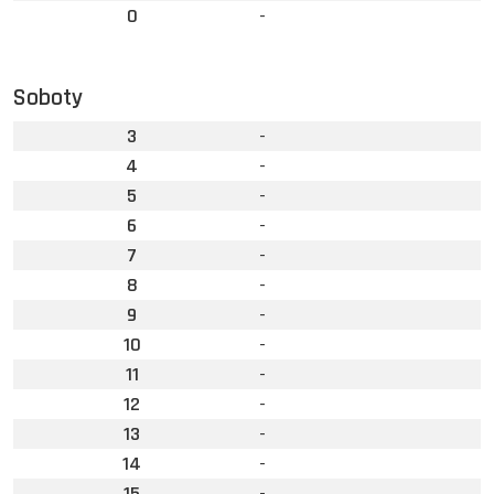
0
-
Soboty
3
-
4
-
5
-
6
-
7
-
8
-
9
-
10
-
11
-
12
-
13
-
14
-
15
-