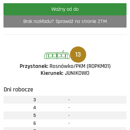
Ważny od do
Brak rozkładu? Sprawdź na stronie ZTM
13
Przystanek:
Rosnówko/PKM (ROPKM01)
Kierunek:
JUNIKOWO
Dni robocze
3
-
4
-
5
-
6
-