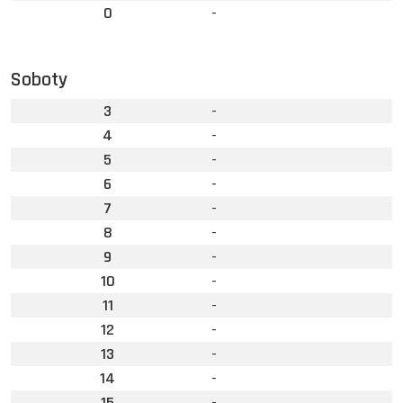
0
-
Soboty
3
-
4
-
5
-
6
-
7
-
8
-
9
-
10
-
11
-
12
-
13
-
14
-
15
-