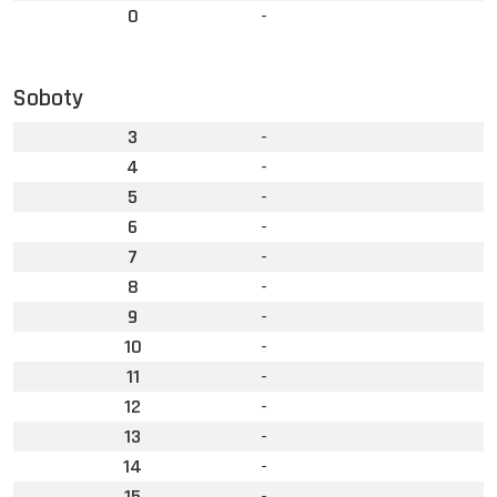
0
-
Soboty
3
-
4
-
5
-
6
-
7
-
8
-
9
-
10
-
11
-
12
-
13
-
14
-
15
-