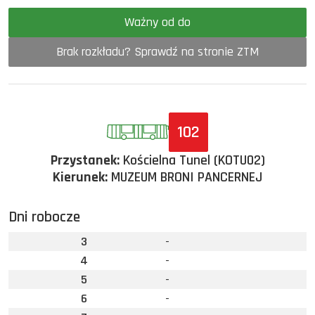
Ważny od do
Brak rozkładu? Sprawdź na stronie ZTM
102
Przystanek:
Kościelna Tunel (KOTU02)
Kierunek:
MUZEUM BRONI PANCERNEJ
Dni robocze
3
-
4
-
5
-
6
-