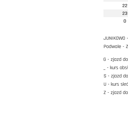
22
23
0
JUNIKOWO - 
Podwale -
G - zjazd d
_ - kurs ob
S - zjazd d
U - kurs skr
Z - zjazd d