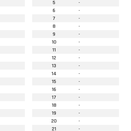
5
-
6
-
7
-
8
-
9
-
10
-
11
-
12
-
13
-
14
-
15
-
16
-
17
-
18
-
19
-
20
-
21
-