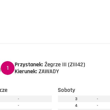
Przystanek:
Żegrze III (ZIII42)
1
Kierunek:
ZAWADY
cze
Soboty
-
3
-
-
4
-