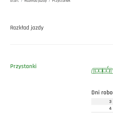
Start
Rozkład jazdy
Przystanek
Rozkład jazdy
Przystanki
Dni robo
3
4