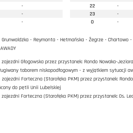
-
22
-
-
23
-
-
0
-
Grunwaldzka - Reymonta - Hetmańska - Żegrze - Chartowo - T
 ZAWADY
o zajezdni Głogowska przez przystanek: Rondo Nowaka-Jezior
sługiwany taborem niskopodłogowym - z wyjątkiem sytuacji a
o zajezdni Forteczna (Starołęka PKM) przez przystanek: Rondo
ócony do pętli Unii Lubelskiej
o zajezdni Forteczna (Starołęka PKM) przez przystanek: Os. Le