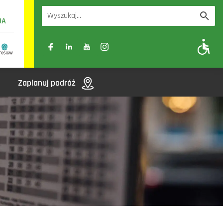
UA
A
A-
A+
Zaplanuj podróż