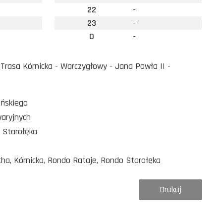
22
-
23
-
0
-
rasa Kórnicka - Warczygłowy - Jana Pawła II -
ańskiego
waryjnych
 Starołęka
cha, Kórnicka, Rondo Rataje, Rondo Starołęka
Drukuj