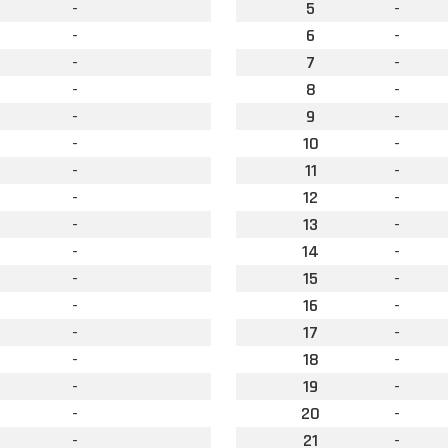
-
5
-
-
6
-
-
7
-
-
8
-
-
9
-
-
10
-
-
11
-
-
12
-
-
13
-
-
14
-
-
15
-
-
16
-
-
17
-
-
18
-
-
19
-
-
20
-
-
21
-