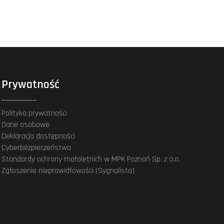
Prywatność
Polityka prywatności
Dane osobowe
Deklaracja dostępności
Cyberbezpieczeństwo
Standardy ochrony małoletnich w MPK Poznań Sp. z o.o.
Zgłoszenie nieprawidłowości (Sygnalista)