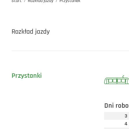
Start
Rozkład jazdy
Przystanek
Rozkład jazdy
Przystanki
Dni robo
3
4