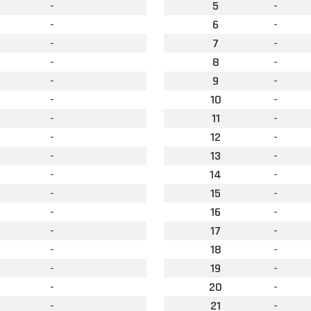
-
5
-
-
6
-
-
7
-
-
8
-
-
9
-
-
10
-
-
11
-
-
12
-
-
13
-
-
14
-
-
15
-
-
16
-
-
17
-
-
18
-
-
19
-
-
20
-
-
21
-