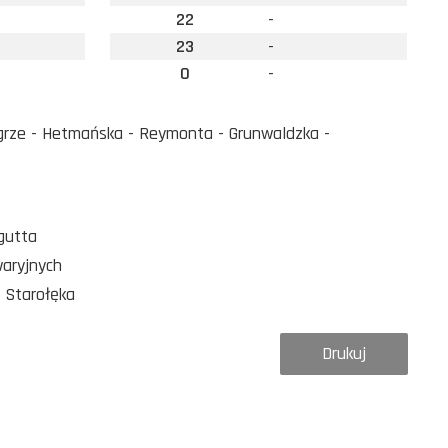
22
-
23
-
0
-
grze - Hetmańska - Reymonta - Grunwaldzka -
gutta
waryjnych
 Starołęka
Drukuj