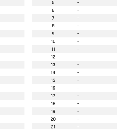
5
-
6
-
7
-
8
-
9
-
10
-
11
-
12
-
13
-
14
-
15
-
16
-
17
-
18
-
19
-
20
-
21
-