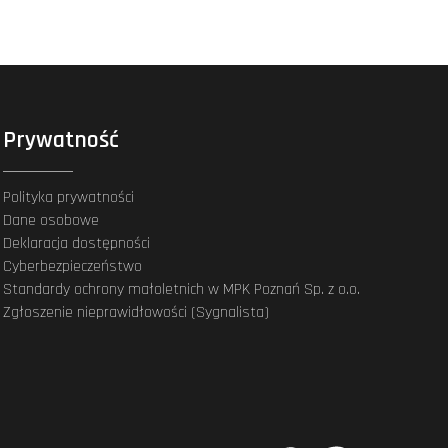
Prywatność
Polityka prywatności
Dane osobowe
Deklaracja dostępności
Cyberbezpieczeństwo
Standardy ochrony małoletnich w MPK Poznań Sp. z o.o.
Zgłoszenie nieprawidłowości (Sygnalista)