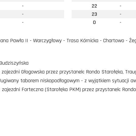
-
22
-
-
23
-
-
0
-
na Pawła II - Warczygłowy - Trasa Kórnicka - Chartowo - Że
 Budziszyńska
o zajezdni Głogowska przez przystanek: Rondo Starołęka, Trau
sługiwany taborem niskopodłogowym - z wyjątkiem sytuacji a
o zajezdni Forteczna (Starołęka PKM) przez przystanek: Rondo