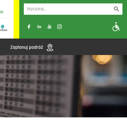
UA
A
A-
A+
Zaplanuj podróż