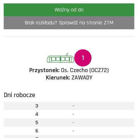
Ważny od do
Brak rozkładu? Sprawdź na stronie ZTM
1
Przystanek:
Os. Czecha (OCZ72)
Kierunek:
ZAWADY
Dni robocze
3
-
4
-
5
-
6
-