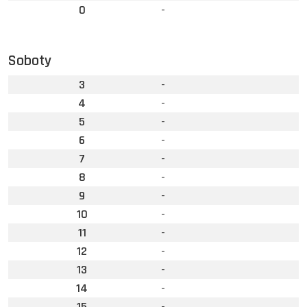
0
-
Soboty
3
-
4
-
5
-
6
-
7
-
8
-
9
-
10
-
11
-
12
-
13
-
14
-
15
-