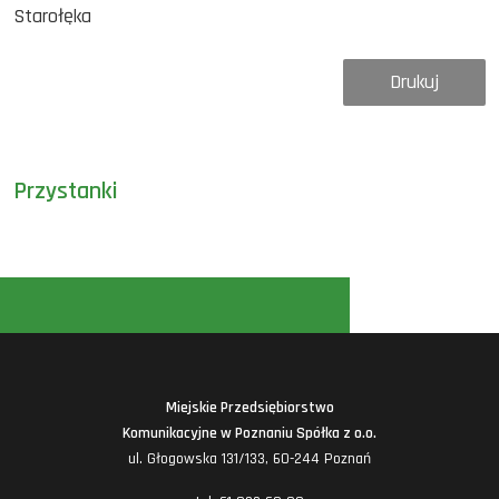
Starołęka
Drukuj
Przystanki
Miejskie Przedsiębiorstwo
Komunikacyjne w Poznaniu Spółka z o.o.
ul. Głogowska 131/133, 60-244 Poznań