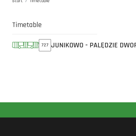
Start
Timetable
Timetable
JUNIKOWO - PALĘDZIE DW
727