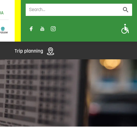
UA
A
A-
A+
Trip planning