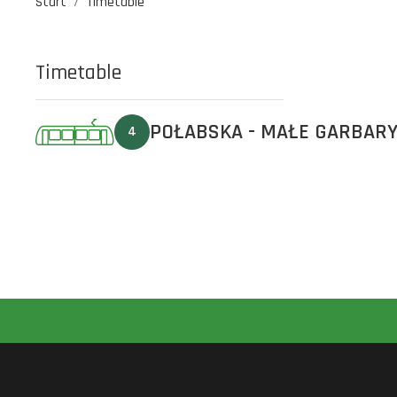
Start
Timetable
Timetable
POŁABSKA - MAŁE GARBAR
4