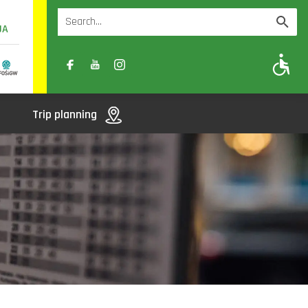
UA
A
A-
A+
Trip planning