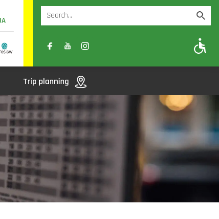
UA
A
A-
A+
Trip planning