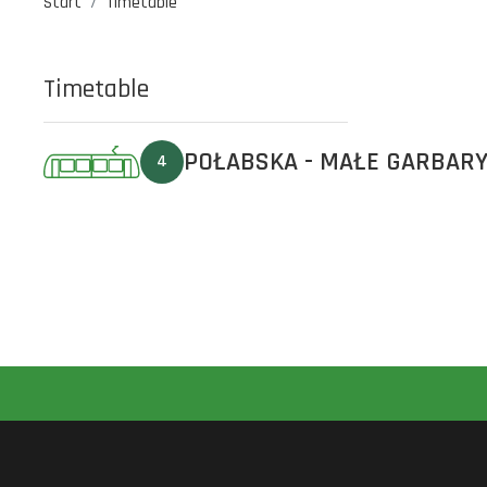
Start
Timetable
Timetable
POŁABSKA - MAŁE GARBAR
4