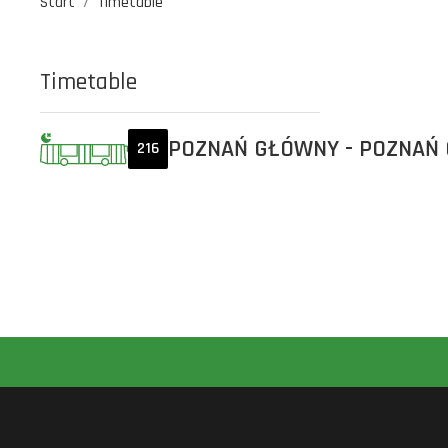
Start
Timetable
Timetable
POZNAŃ GŁÓWNY - POZNAŃ
216