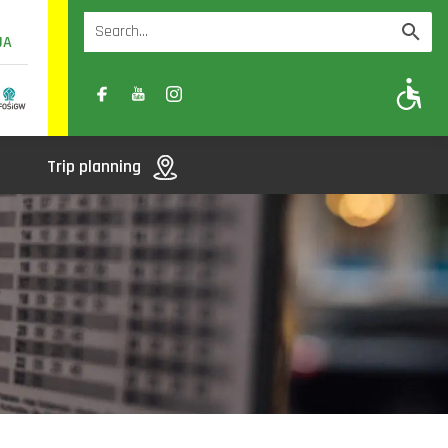
UA
A
A-
A+
Trip planning