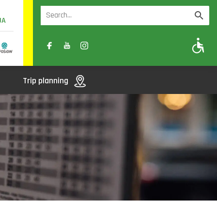
UA
A
A-
A+
Trip planning