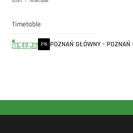
Start
Timetable
Timetable
POZNAŃ GŁÓWNY - POZNAŃ
216