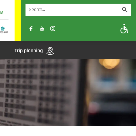
UA
A
A-
A+
Trip planning