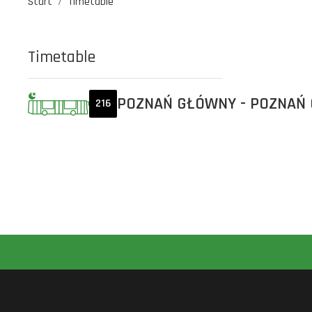
Start
Timetable
Timetable
POZNAŃ GŁÓWNY - POZNAŃ
216