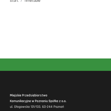
Start
Timetable
Miejskie Przedsiębiorstwo
Komunikacyjne w Poznaniu Spółka z o.o.
ul. Głogowska 131/133, 60-244 Poznań