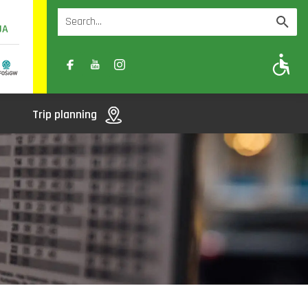
UA
A
A-
A+
Trip planning