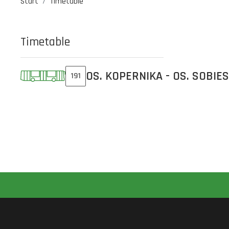
Start
Timetable
Timetable
OS. KOPERNIKA - OS. SOBIE
191