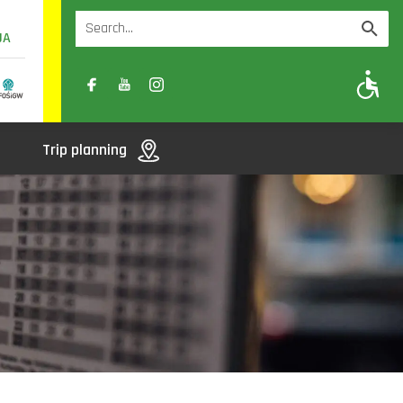
UA
A
A-
A+
Trip planning