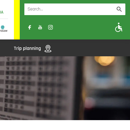
UA
A
A-
A+
Trip planning