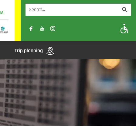
UA
A
A-
A+
Trip planning