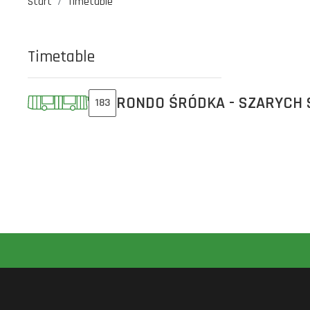
Start
Timetable
Timetable
RONDO ŚRÓDKA - SZARYCH
183