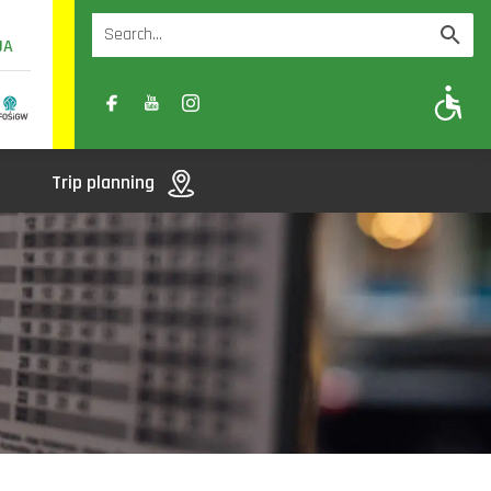
UA
A
A-
A+
Trip planning