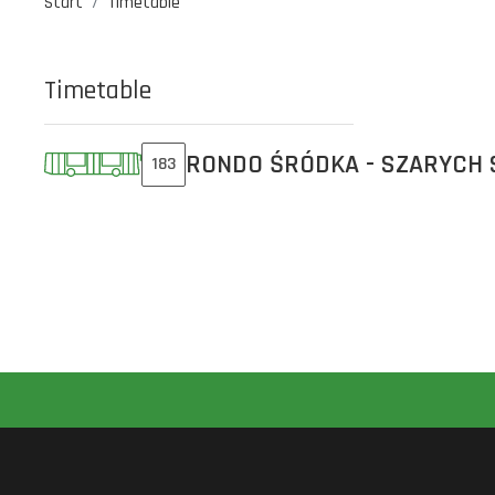
Start
Timetable
Timetable
RONDO ŚRÓDKA - SZARYCH
183