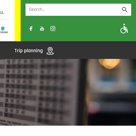
UA
A
A-
A+
Trip planning