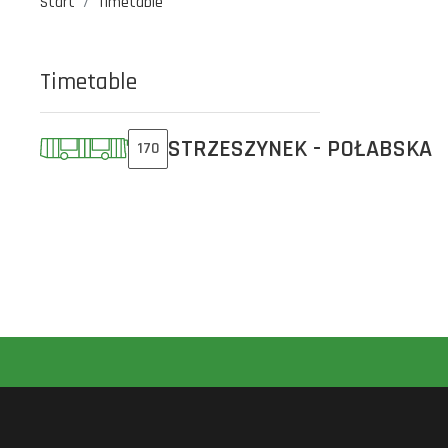
Start
Timetable
Timetable
STRZESZYNEK - POŁABSKA
170