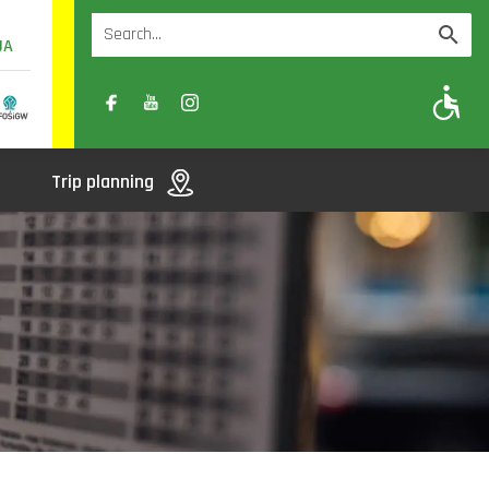
UA
A
A-
A+
Trip planning