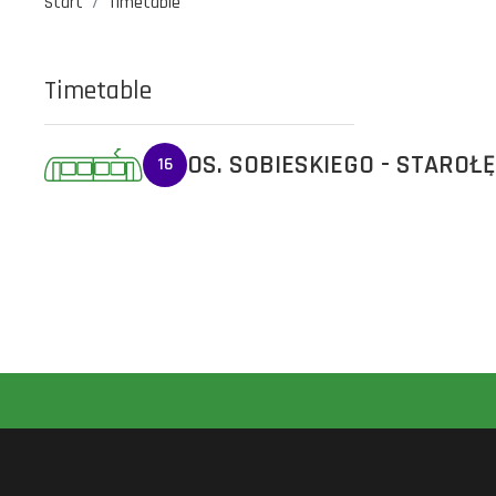
Start
Timetable
Timetable
OS. SOBIESKIEGO - STAROŁ
16