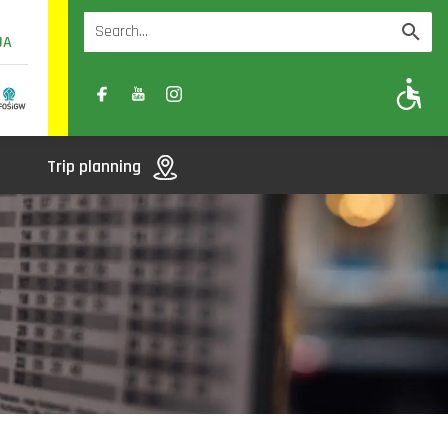
UA
A
A-
A+
Trip planning