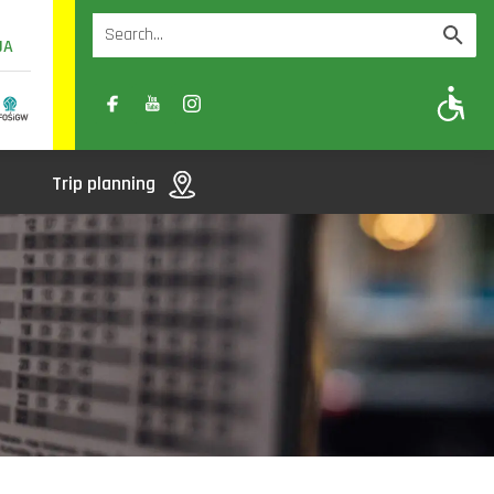
UA
A
A-
A+
Trip planning