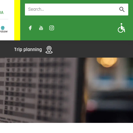
UA
A
A-
A+
Trip planning