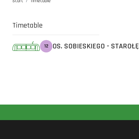
Start
Timetable
Timetable
OS. SOBIESKIEGO - STAROŁ
12