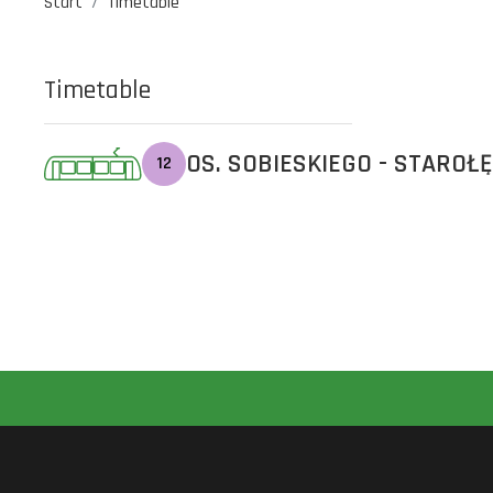
Start
Timetable
Timetable
OS. SOBIESKIEGO - STAROŁ
12