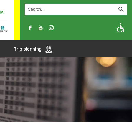
UA
A
A-
A+
Trip planning