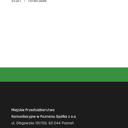
Start
Timetable
Miejskie Przedsiębiorstwo
Komunikacyjne w Poznaniu Spółka z o.o.
ul. Głogowska 131/133, 60-244 Poznań