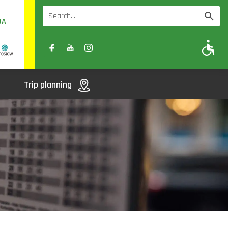
UA
A
A-
A+
Trip planning