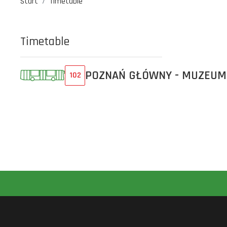
Start
Timetable
Timetable
POZNAŃ GŁÓWNY - MUZEUM
102