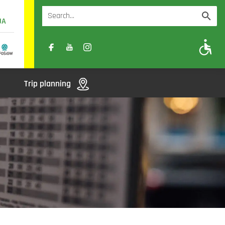
UA
A
A-
A+
Trip planning