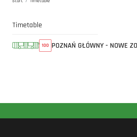
Start
Timetable
Timetable
POZNAŃ GŁÓWNY - NOWE Z
100