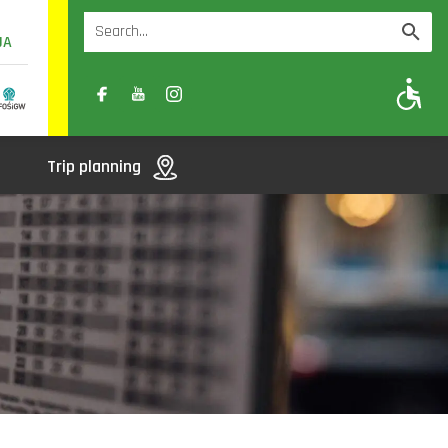
UA
A
A-
A+
Trip planning