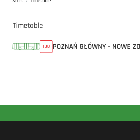
Start
Timetable
Timetable
POZNAŃ GŁÓWNY - NOWE Z
100