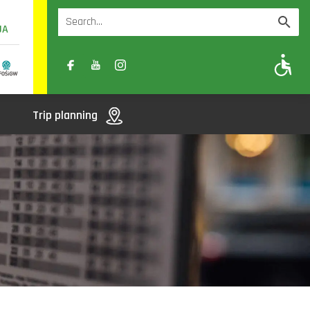
UA
A
A-
A+
Trip planning