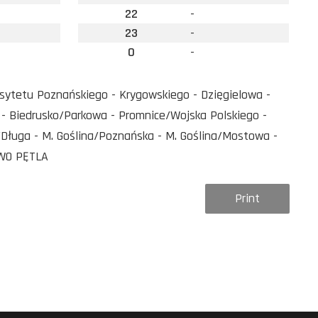
22
-
23
-
0
-
sytetu Poznańskiego - Krygowskiego - Dzięgielowa -
- Biedrusko/Parkowa - Promnice/Wojska Polskiego -
a/Długa - M. Goślina/Poznańska - M. Goślina/Mostowa -
OWO PĘTLA
Print