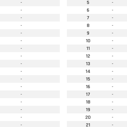
-
5
-
-
6
-
-
7
-
-
8
-
-
9
-
-
10
-
-
11
-
-
12
-
-
13
-
-
14
-
-
15
-
-
16
-
-
17
-
-
18
-
-
19
-
-
20
-
-
21
-