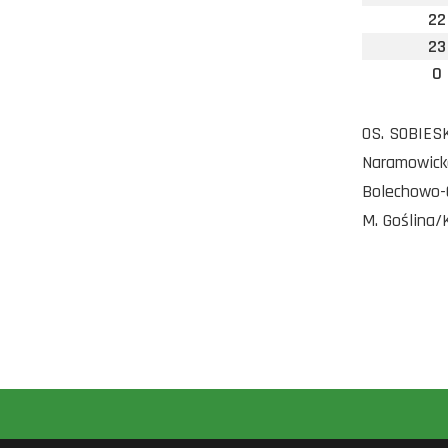
22
23
0
OS. SOBIESK
Naramowicka
Bolechowo-O
M. Goślina