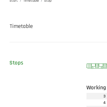
Start
Timetable
Stop
Timetable
Stops
Working
3
4