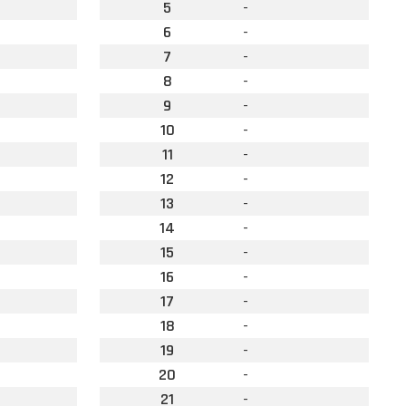
5
-
6
-
7
-
8
-
9
-
10
-
11
-
12
-
13
-
14
-
15
-
16
-
17
-
18
-
19
-
20
-
21
-