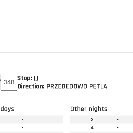
Stop:
()
348
Direction:
PRZEBĘDOWO PĘTLA
 days
Other nights
-
3
-
-
4
-