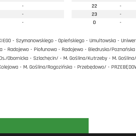
-
22
-
-
23
-
-
0
-
IEGO - Szymanowskiego - Opieńskiego - Umultowska - Uniwer
 - Radojewo - Piołunowa - Radojewo - Biedrusko/Poznańska 
s./Obornicka - Szlachęcin/ - M. Goślina/Kutrzeby - M. Goślin
/Kolejowa - M. Goślina/Rogozińska - Przebędowo/ - PRZEBĘD