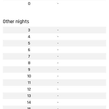
0
-
Other nights
3
-
4
-
5
-
6
-
7
-
8
-
9
-
10
-
11
-
12
-
13
-
14
-
15
-