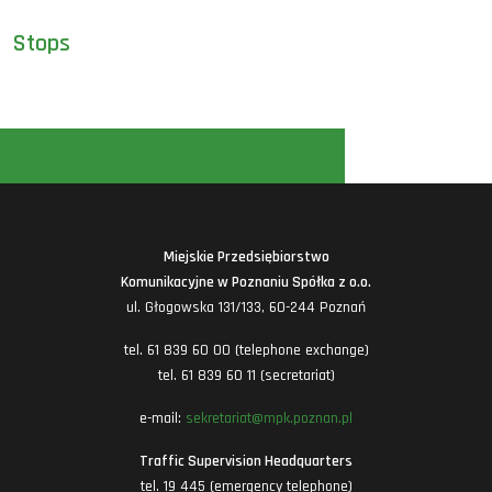
Stops
Miejskie Przedsiębiorstwo
Komunikacyjne w Poznaniu Spółka z o.o.
ul. Głogowska 131/133, 60-244 Poznań
tel. 61 839 60 00 (telephone exchange)
tel. 61 839 60 11 (secretariat)
e-mail:
sekretariat@mpk.poznan.pl
Traffic Supervision Headquarters
tel. 19 445 (emergency telephone)