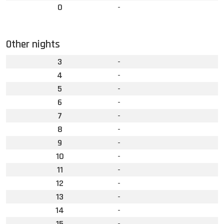
0
-
Other nights
3
-
4
-
5
-
6
-
7
-
8
-
9
-
10
-
11
-
12
-
13
-
14
-
15
-