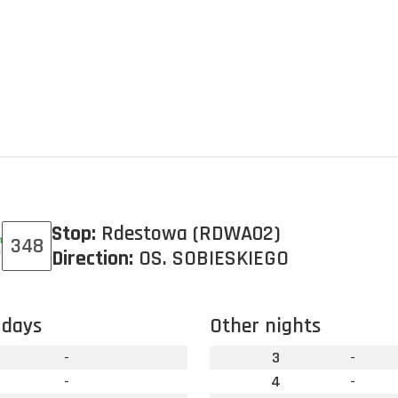
Stop:
Rdestowa (RDWA02)
348
Direction:
OS. SOBIESKIEGO
 days
Other nights
-
3
-
-
4
-