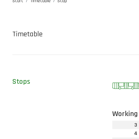
Start
Timetable
Stop
Timetable
Stops
Working
3
4