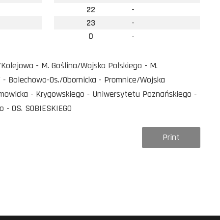
22
-
23
-
0
-
olejowa - M. Goślina/Wojska Polskiego - M.
/ - Bolechowo-Os./Obornicka - Promnice/Wojska
mowicka - Krygowskiego - Uniwersytetu Poznańskiego -
o - OS. SOBIESKIEGO
Print