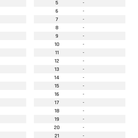
5
-
6
-
7
-
8
-
9
-
10
-
11
-
12
-
13
-
14
-
15
-
16
-
17
-
18
-
19
-
20
-
21
-