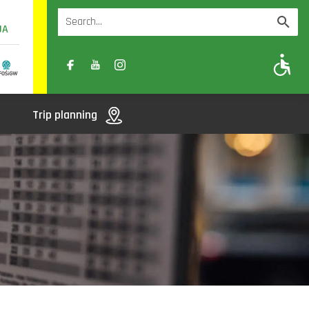
UA
A
A-
A+
Trip planning