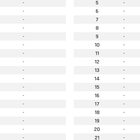
-
5
-
-
6
-
-
7
-
-
8
-
-
9
-
-
10
-
-
11
-
-
12
-
-
13
-
-
14
-
-
15
-
-
16
-
-
17
-
-
18
-
-
19
-
-
20
-
-
21
-