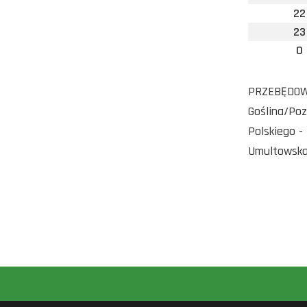
22
23
0
PRZEBĘDOWO 
Goślina/Poz
Polskiego -
Umultowska 