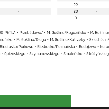
-
22
-
-
23
-
-
0
-
PĘTLA - Przebędowo/ - M. Goślina/Rogozińska - M. Goślina/K
nańska - M. Goślina/Długa - M. Goślina/Kutrzeby - Szlachęcin
 Biedrusko/Parkowa - Biedrusko/Poznańska - Radojewo - Nara
- Opieńskiego - Szymanowskiego - Smoleńska - Stróżyńskieg