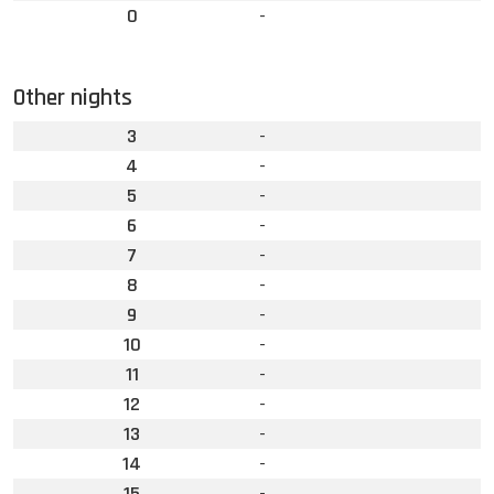
0
-
Other nights
3
-
4
-
5
-
6
-
7
-
8
-
9
-
10
-
11
-
12
-
13
-
14
-
15
-