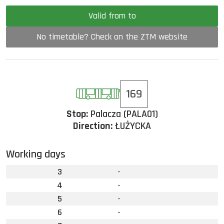
Valid from to
No timetable? Check on the ZTM website
169
Stop:
Palacza (PALA01)
Direction:
ŁUŻYCKA
Working days
3
-
4
-
5
-
6
-