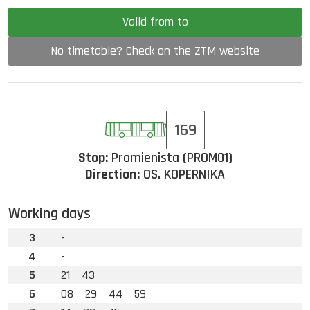
Valid from to
No timetable? Check on the ZTM website
169
Stop:
Promienista (PROM01)
Direction:
OS. KOPERNIKA
Working days
3
-
4
-
5
21
43
6
08
29
44
59