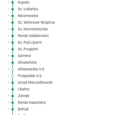
-
Kupały
-
Os. Łokietka
-
Naramowice
-
Os. Wichrowe Wzgórze
-
Os. Kosmonautów
-
Rondo Solidarności
-
Os. Pod Lipami
-
Os. Przyjaźni
-
Ozimina
-
Słowiańska
-
Urbanowska n/ż
-
Przepadek n/ż
-
Urząd Marszałkowski
-
Libelta
-
Zamek
-
Rondo Kaponiera
-
Bałtyk