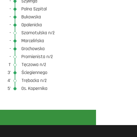
-
Szylinga
-
Polna Szpital
-
Bukowska
-
Opalenicka
-
Szamotulska n/ż
-
Marcelińska
-
Grochowska
-
Promienista n/ż
1'
Tęczowa n/ż
3'
Ściegiennego
4'
Trębacka n/ż
5'
Os. Kopernika