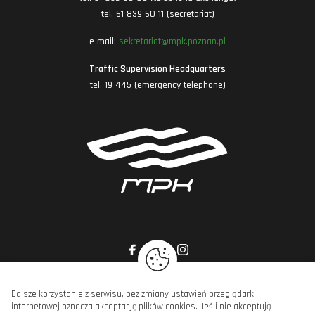
tel. 61 839 60 11 (secretariat)
e-mail:
sekretariat@mpk.poznan.pl
Traffic Supervision Headquarters
tel. 19 445 (emergency telephone)
Dalsze korzystanie z serwisu, bez zmiany ustawień przeglądarki
internetowej oznacza akceptację plików cookies. Jeśli nie akceptują