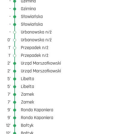
-
Ozimina
-
Ozimina
-
Słowiańska
-
Słowiańska
-
Urbanowska n/ż
0'
Urbanowska n/ż
1'
Przepadek n/ż
1'
Przepadek n/ż
2'
Urząd Marszałkowski
2'
Urząd Marszałkowski
5'
Libelta
5'
Libelta
7'
Zamek
7'
Zamek
9'
Rondo Kaponiera
9'
Rondo Kaponiera
12'
Bałtyk
12'
Bałtyk