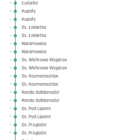
-
Łużycka
-
Kupały
-
Kupały
-
Os. Łokietka
-
Os. Łokietka
-
Naramowice
-
Naramowice
-
Os. Wichrowe Wzgórze
-
Os. Wichrowe Wzgórze
-
Os. Kosmonautów
-
Os. Kosmonautów
-
Rondo Solidarności
-
Rondo Solidarności
-
Os. Pod Lipami
-
Os. Pod Lipami
-
Os. Przyjaźni
-
Os. Przyjaźni