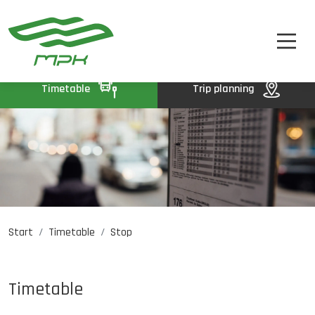
TIMETABLE
A
A-
A+
TICKETS
ABOUT US
Timetable
Trip planning
CONTACT
Start
Timetable
Stop
Job opportunities
PL
DE
UA
Timetable