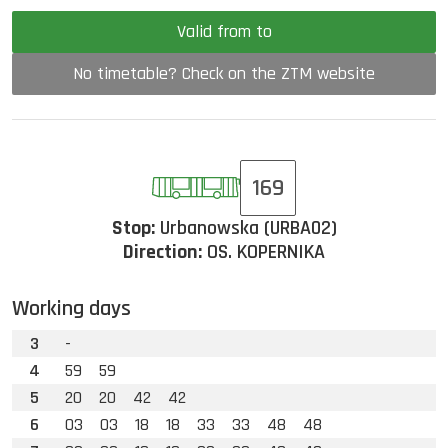
Valid from to
No timetable? Check on the ZTM website
169
Stop:
Urbanowska (URBA02)
Direction:
OS. KOPERNIKA
Working days
3
-
4
59
59
5
20
20
42
42
6
03
03
18
18
33
33
48
48