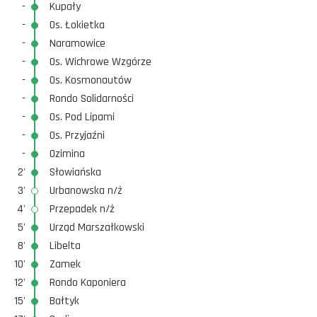
-
Kupały
-
Os. Łokietka
-
Naramowice
-
Os. Wichrowe Wzgórze
-
Os. Kosmonautów
-
Rondo Solidarności
-
Os. Pod Lipami
-
Os. Przyjaźni
-
Ozimina
2'
Słowiańska
3'
Urbanowska n/ż
4'
Przepadek n/ż
5'
Urząd Marszałkowski
8'
Libelta
10'
Zamek
12'
Rondo Kaponiera
15'
Bałtyk