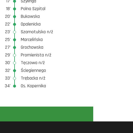
17'
Szylinga
18'
Polna Szpital
20'
Bukowska
22'
Opalenicka
23'
Szamotulska n/ż
25'
Marcelińska
27'
Grochowska
29'
Promienista n/ż
30'
Tęczowa n/ż
32'
Ściegiennego
33'
Trębacka n/ż
34'
Os. Kopernika