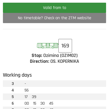
Valid from to
No timetable? Check on the ZTM website
169
Stop:
Ozimina (OZIM02)
Direction:
OS. KOPERNIKA
Working days
3
-
4
56
5
17
39
6
00
15
30
45