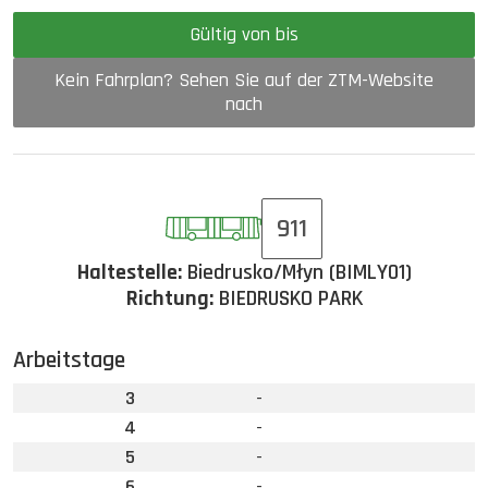
Gültig von bis
Kein Fahrplan? Sehen Sie auf der ZTM-Website
nach
911
Haltestelle:
Biedrusko/Młyn (BIMLY01)
Richtung:
BIEDRUSKO PARK
Arbeitstage
3
-
4
-
5
-
6
-