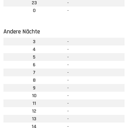
23
-
0
-
Andere Nächte
3
-
4
-
5
-
6
-
7
-
8
-
9
-
10
-
11
-
12
-
13
-
14
-