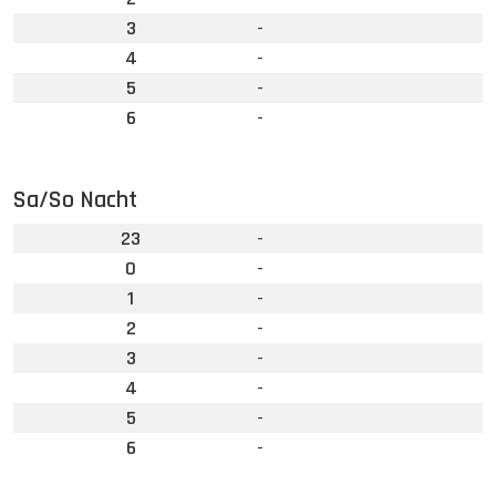
3
-
4
-
5
-
6
-
Sa/So Nacht
23
-
0
-
1
-
2
-
3
-
4
-
5
-
6
-