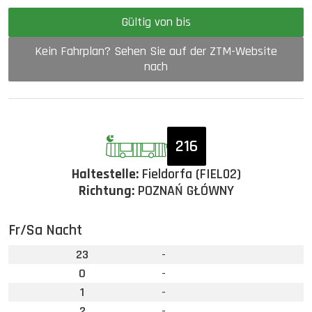
Gültig von bis
Kein Fahrplan? Sehen Sie auf der ZTM-Website
nach
216
Haltestelle:
Fieldorfa (FIEL02)
Richtung:
POZNAŃ GŁÓWNY
Fr/Sa Nacht
23
-
0
-
1
-
2
-