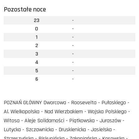
Pozostałe noce
23
-
0
-
1
-
2
-
3
-
4
-
5
-
6
-
POZNAŃ GŁÓWNY Dworcowa - Roosevelta - Pułaskiego -
Al. Wielkopolska - Nad Wierzbakiem - Wojska Polskiego -
Witosa - Aleje Solidarności - Piątkowska - Juraszów -
Lutycka - Szczawnicka - Druskienicka - Jasielska -
Strzeszyńska - Biskupińska - Zakopiańska - Kosowska -