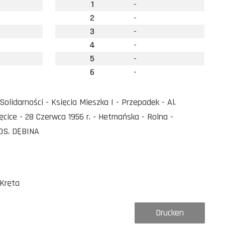
1
-
2
-
3
-
4
-
5
-
6
-
lidarności - Księcia Mieszka I - Przepadek - Al.
ęcice - 28 Czerwca 1956 r. - Hetmańska - Rolna -
 OS. DĘBINA
/Kręta
Drucken