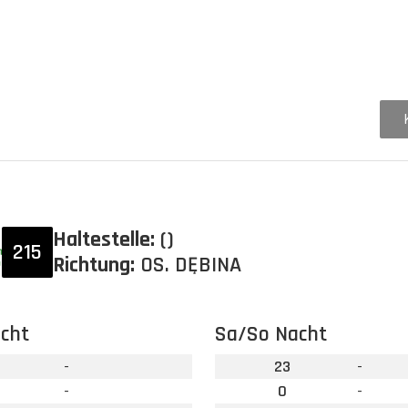
Haltestelle:
()
215
Richtung:
OS. DĘBINA
cht
Sa/So Nacht
-
23
-
-
0
-