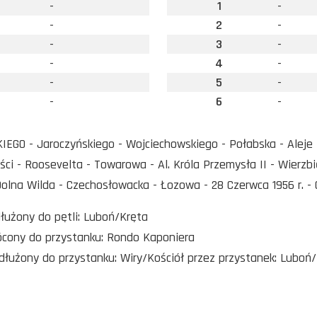
-
1
-
-
2
-
-
3
-
-
4
-
-
5
-
-
6
-
IEGO - Jaroczyńskiego - Wojciechowskiego - Połabska - Aleje So
ści - Roosevelta - Towarowa - Al. Króla Przemysła II - Wierzbi
olna Wilda - Czechosłowacka - Łozowa - 28 Czerwca 1956 r. -
dłużony do pętli: Luboń/Kręta
rócony do przystanku: Rondo Kaponiera
dłużony do przystanku: Wiry/Kościół przez przystanek: Luboń