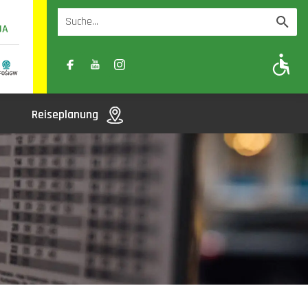
UA
A
A-
A+
Reiseplanung