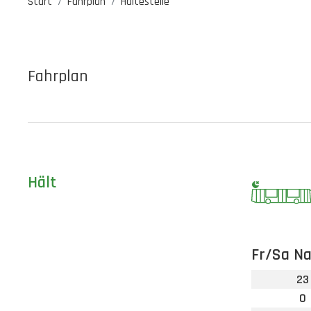
Start
Fahrplan
Haltestelle
Fahrplan
Hält
Fr/Sa Na
23
0