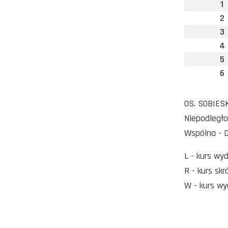
1
2
3
4
5
6
OS. SOBIESK
Niepodległo
Wspólna - D
L - kurs wy
R - kurs sk
W - kurs wy