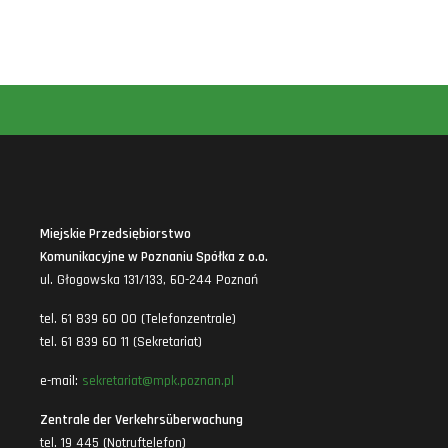
Miejskie Przedsiębiorstwo
Komunikacyjne w Poznaniu Spółka z o.o.
ul. Głogowska 131/133, 60-244 Poznań
tel. 61 839 60 00 (Telefonzentrale)
tel. 61 839 60 11 (Sekretariat)
e-mail:
sekretariat@mpk.poznan.pl
Zentrale der Verkehrsüberwachung
tel. 19 445 (Notruftelefon)