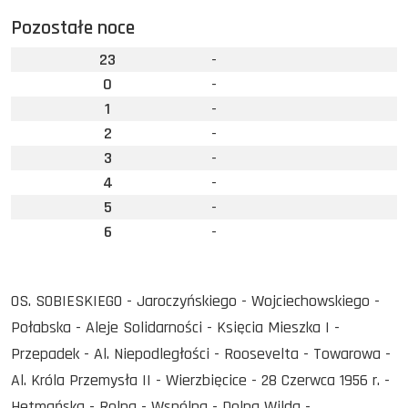
Pozostałe noce
23
-
0
-
1
-
2
-
3
-
4
-
5
-
6
-
OS. SOBIESKIEGO - Jaroczyńskiego - Wojciechowskiego -
Połabska - Aleje Solidarności - Księcia Mieszka I -
Przepadek - Al. Niepodległości - Roosevelta - Towarowa -
Al. Króla Przemysła II - Wierzbięcice - 28 Czerwca 1956 r. -
Hetmańska - Rolna - Wspólna - Dolna Wilda -