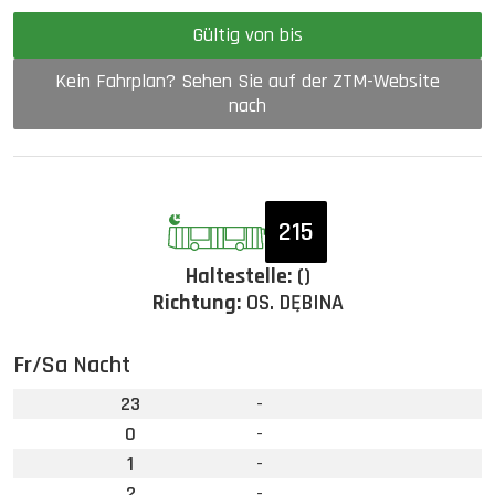
Gültig von bis
Kein Fahrplan? Sehen Sie auf der ZTM-Website
nach
215
Haltestelle:
()
Richtung:
OS. DĘBINA
Fr/Sa Nacht
23
-
0
-
1
-
2
-