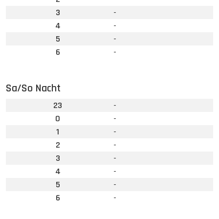
3
-
4
-
5
-
6
-
Sa/So Nacht
23
-
0
-
1
-
2
-
3
-
4
-
5
-
6
-