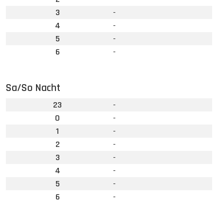
3
-
4
-
5
-
6
-
Sa/So Nacht
23
-
0
-
1
-
2
-
3
-
4
-
5
-
6
-