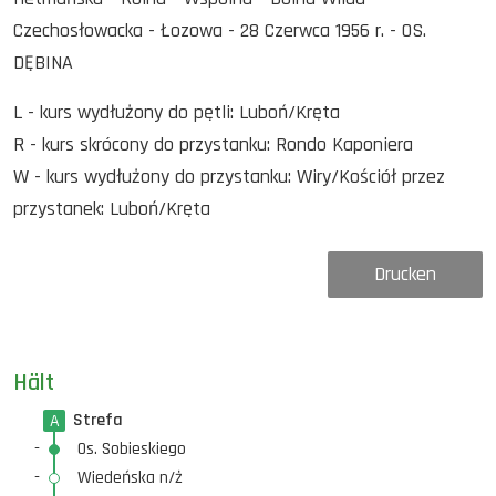
Czechosłowacka - Łozowa - 28 Czerwca 1956 r. - OS.
DĘBINA
L - kurs wydłużony do pętli: Luboń/Kręta
R - kurs skrócony do przystanku: Rondo Kaponiera
W - kurs wydłużony do przystanku: Wiry/Kościół przez
przystanek: Luboń/Kręta
Drucken
Hält
Strefa
A
-
Os. Sobieskiego
-
Wiedeńska n/ż