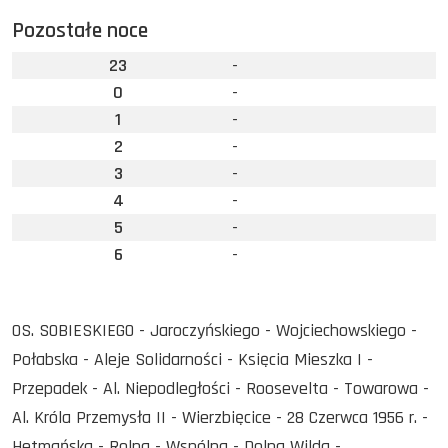
Pozostałe noce
23
-
0
-
1
-
2
-
3
-
4
-
5
-
6
-
OS. SOBIESKIEGO - Jaroczyńskiego - Wojciechowskiego -
Połabska - Aleje Solidarności - Księcia Mieszka I -
Przepadek - Al. Niepodległości - Roosevelta - Towarowa -
Al. Króla Przemysła II - Wierzbięcice - 28 Czerwca 1956 r. -
Hetmańska - Rolna - Wspólna - Dolna Wilda -