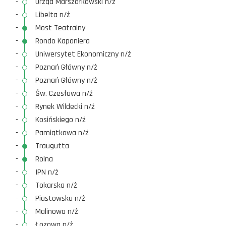
-
Urząd Marszałkowski n/ż
-
Libelta n/ż
-
Most Teatralny
-
Rondo Kaponiera
-
Uniwersytet Ekonomiczny n/ż
-
Poznań Główny n/ż
-
Poznań Główny n/ż
-
Św. Czesława n/ż
-
Rynek Wildecki n/ż
-
Kosińskiego n/ż
-
Pamiątkowa n/ż
-
Traugutta
-
Rolna
-
IPN n/ż
-
Tokarska n/ż
-
Piastowska n/ż
-
Malinowa n/ż
-
Łozowa n/ż