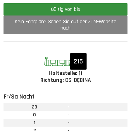
Gültig von bis
Kein Fahrplan? Sehen Sie auf der ZTM-Website
nach
215
Haltestelle:
()
Richtung:
OS. DĘBINA
Fr/Sa Nacht
23
-
0
-
1
-
2
-