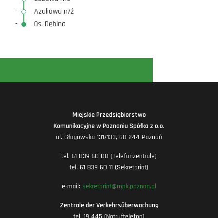
-
Azaliowa n/ż
-
Os. Dębina
Miejskie Przedsiębiorstwo
Komunikacyjne w Poznaniu Spółka z o.o.
ul. Głogowska 131/133, 60-244 Poznań
tel. 61 839 60 00 (Telefonzentrale)
tel. 61 839 60 11 (Sekretariat)
e-mail:
sekretariat@mpk.poznan.pl
Zentrale der Verkehrsüberwachung
tel. 19 445 (Notruftelefon)