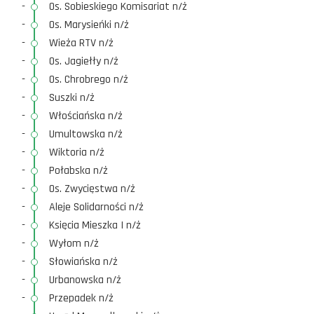
-
Os. Sobieskiego Komisariat n/ż
-
Os. Marysieńki n/ż
-
Wieża RTV n/ż
-
Os. Jagiełły n/ż
-
Os. Chrobrego n/ż
-
Suszki n/ż
-
Włościańska n/ż
-
Umultowska n/ż
-
Wiktoria n/ż
-
Połabska n/ż
-
Os. Zwycięstwa n/ż
-
Aleje Solidarności n/ż
-
Księcia Mieszka I n/ż
-
Wyłom n/ż
-
Słowiańska n/ż
-
Urbanowska n/ż
-
Przepadek n/ż