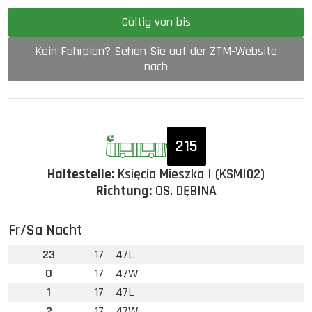
Gültig von bis
Kein Fahrplan? Sehen Sie auf der ZTM-Website
nach
215
Haltestelle:
Księcia Mieszka I (KSMI02)
Richtung:
OS. DĘBINA
Fr/Sa Nacht
23
17
47L
0
17
47W
1
17
47L
2
17
47W