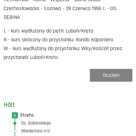
Czechosłowacka - Łozowa - 28 Czerwca 1956 r. - OS.
DĘBINA
L - kurs wydłużony do pętli: Luboń/Kręta
R - kurs skrócony do przystanku: Rondo Kaponiera
W - kurs wydłużony do przystanku: Wiry/Kościół przez
przystanek: Luboń/Kręta
Drucken
Hält
Strefa
A
-
Os. Sobieskiego
-
Wiedeńska n/ż