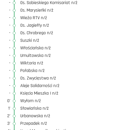
-
Os. Sobieskiego Komisariat n/ż
-
Os. Marysieńki n/ż
-
Wieża RTV n/ż
-
Os. Jagiełły n/ż
-
Os. Chrobrego n/ż
-
Suszki n/ż
-
Włościańska n/ż
-
Umultowska n/ż
-
Wiktoria n/ż
-
Połabska n/ż
-
Os. Zwycięstwa n/ż
-
Aleje Solidarności n/ż
-
Księcia Mieszka I n/ż
0'
Wyłom n/ż
1'
Słowiańska n/ż
2'
Urbanowska n/ż
3'
Przepadek n/ż