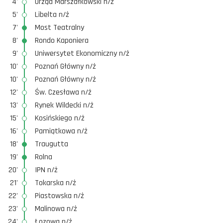
4'
Urząd Marszałkowski n/ż
5'
Libelta n/ż
7'
Most Teatralny
8'
Rondo Kaponiera
9'
Uniwersytet Ekonomiczny n/ż
10'
Poznań Główny n/ż
10'
Poznań Główny n/ż
12'
Św. Czesława n/ż
13'
Rynek Wildecki n/ż
15'
Kosińskiego n/ż
16'
Pamiątkowa n/ż
18'
Traugutta
19'
Rolna
20'
IPN n/ż
21'
Tokarska n/ż
22'
Piastowska n/ż
23'
Malinowa n/ż
24'
Łozowa n/ż