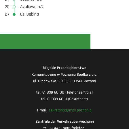
25'
Azaliowa n/ż
27'
Os. Dębina
Miejskie Przedsiębiorstwo
Komunikacyjne w Poznaniu Spółka z o.o.
ul. Głogowska 131/133, 60-244 Poznań
tel. 61 839 60 00 (Telefonzentrale)
tel. 61 839 60 11 (Sekretariat)
e-mail:
sekretariat@mpk.poznan.pl
Zentrale der Verkehrsüberwachung
tel. 19 445 (Notruftelefon)