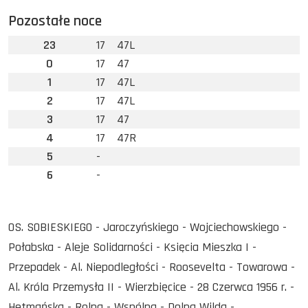
Pozostałe noce
23
17
47L
0
17
47
1
17
47L
2
17
47L
3
17
47
4
17
47R
5
-
6
-
OS. SOBIESKIEGO - Jaroczyńskiego - Wojciechowskiego -
Połabska - Aleje Solidarności - Księcia Mieszka I -
Przepadek - Al. Niepodległości - Roosevelta - Towarowa -
Al. Króla Przemysła II - Wierzbięcice - 28 Czerwca 1956 r. -
Hetmańska - Rolna - Wspólna - Dolna Wilda -