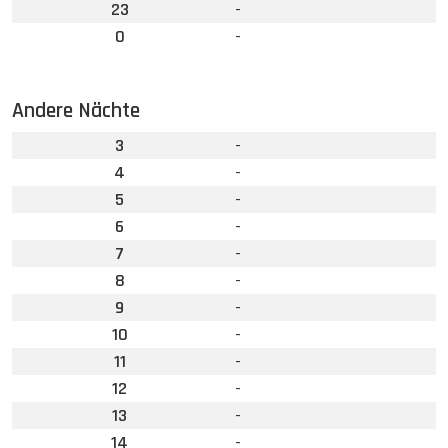
23
-
0
-
Andere Nächte
3
-
4
-
5
-
6
-
7
-
8
-
9
-
10
-
11
-
12
-
13
-
14
-