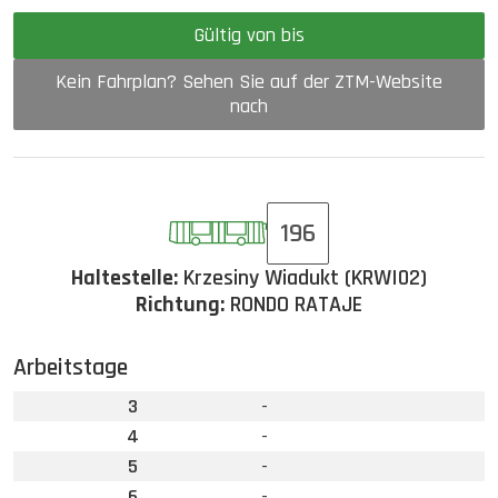
Gültig von bis
Kein Fahrplan? Sehen Sie auf der ZTM-Website
nach
196
Haltestelle:
Krzesiny Wiadukt (KRWI02)
Richtung:
RONDO RATAJE
Arbeitstage
3
-
4
-
5
-
6
-