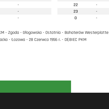
-
22
-
-
23
-
-
0
-
 - Zgoda - Głogowska - Ostatnia - Bohaterów Westerplatte - 
cka - Łozowa - 28 Czerwca 1956 r. - DĘBIEC PKM