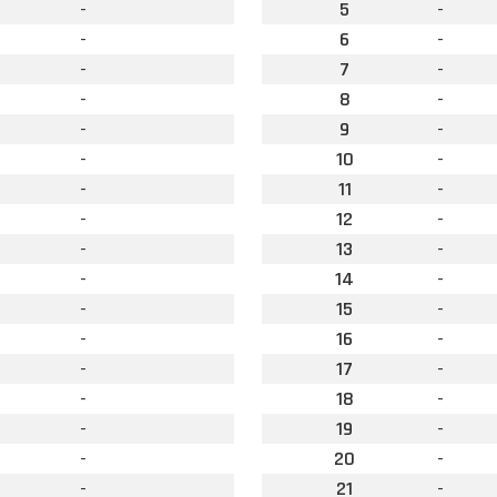
-
5
-
-
6
-
-
7
-
-
8
-
-
9
-
-
10
-
-
11
-
-
12
-
-
13
-
-
14
-
-
15
-
-
16
-
-
17
-
-
18
-
-
19
-
-
20
-
-
21
-