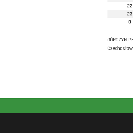
22
23
0
GÓRCZYN PKM
Czechosłowa