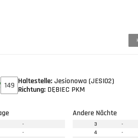
Haltestelle:
Jesionowa (JESI02)
149
Richtung:
DĘBIEC PKM
age
Andere Nächte
-
3
-
-
4
-