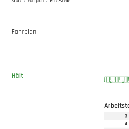
Start
Fahrplan
Haltestelle
Fahrplan
Hält
Arbeitst
3
4