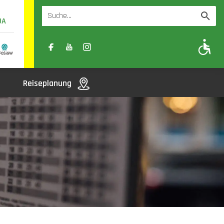
UA
A
A-
A+
Reiseplanung