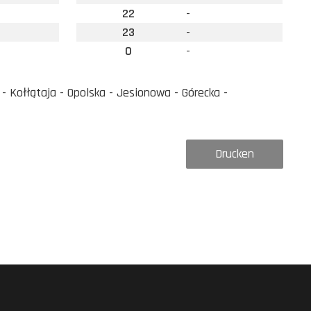
22
-
23
-
0
-
Kołłątaja - Opolska - Jesionowa - Górecka -
Drucken