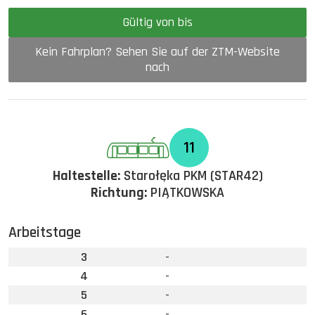
Gültig von bis
Kein Fahrplan? Sehen Sie auf der ZTM-Website
nach
11
Haltestelle:
Starołęka PKM (STAR42)
Richtung:
PIĄTKOWSKA
Arbeitstage
3
-
4
-
5
-
6
-