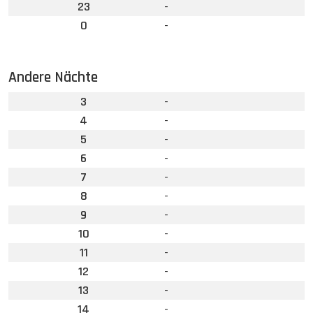
23
-
0
-
Andere Nächte
3
-
4
-
5
-
6
-
7
-
8
-
9
-
10
-
11
-
12
-
13
-
14
-