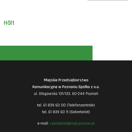
Hält
Miejskie Przedsiębiorstwo
Komunikacyjne w Poznaniu Spółka z o.o.
ul. Głogowska 131/133, 60-244 Poznań
tel. 61 839 60 00 (Telefonzentrale)
tel. 61 839 60 11 (Sekretariat)
e-mail:
sekretariat@mpk.poznan.pl