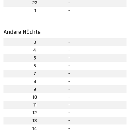
23
-
0
-
Andere Nächte
3
-
4
-
5
-
6
-
7
-
8
-
9
-
10
-
11
-
12
-
13
-
14
-