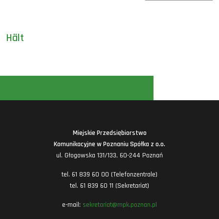
Hält
Miejskie Przedsiębiorstwo
Komunikacyjne w Poznaniu Spółka z o.o.
ul. Głogowska 131/133, 60-244 Poznań
tel. 61 839 60 00 (Telefonzentrale)
tel. 61 839 60 11 (Sekretariat)
e-mail:
sekretariat@mpk.poznan.pl