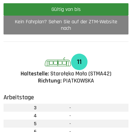
Gültig von bis
Kein Fahrplan? Sehen Sie auf der ZTM-Website
nach
11
Haltestelle:
Starołęka Mała (STMA42)
Richtung:
PIĄTKOWSKA
Arbeitstage
3
-
4
-
5
-
6
-