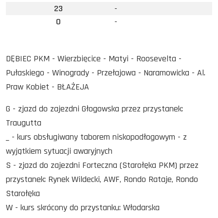
23
-
0
-
DĘBIEC PKM - Wierzbięcice - Matyi - Roosevelta -
Pułaskiego - Winogrady - Przełajowa - Naramowicka - Al.
Praw Kobiet - BŁAŻEJA
G - zjazd do zajezdni Głogowska przez przystanek:
Traugutta
_ - kurs obsługiwany taborem niskopodłogowym - z
wyjątkiem sytuacji awaryjnych
S - zjazd do zajezdni Forteczna (Starołęka PKM) przez
przystanek: Rynek Wildecki, AWF, Rondo Rataje, Rondo
Starołęka
W - kurs skrócony do przystanku: Włodarska