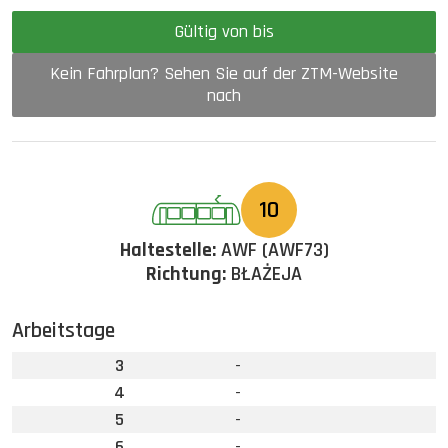
Gültig von bis
Kein Fahrplan? Sehen Sie auf der ZTM-Website
nach
10
Haltestelle:
AWF (AWF73)
Richtung:
BŁAŻEJA
Arbeitstage
3
-
4
-
5
-
6
-