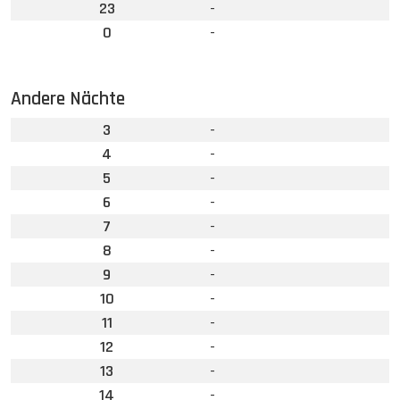
23
-
0
-
Andere Nächte
3
-
4
-
5
-
6
-
7
-
8
-
9
-
10
-
11
-
12
-
13
-
14
-