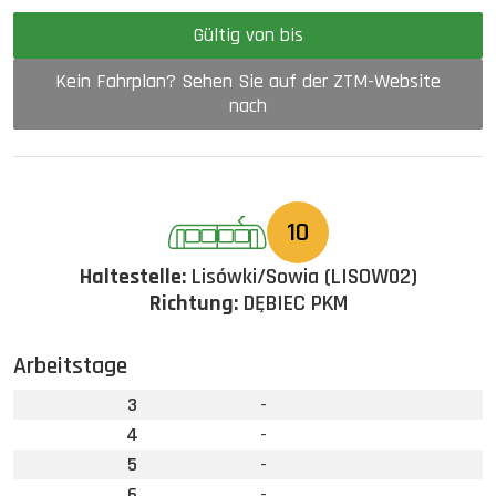
Gültig von bis
Kein Fahrplan? Sehen Sie auf der ZTM-Website
nach
10
Haltestelle:
Lisówki/Sowia (LISOW02)
Richtung:
DĘBIEC PKM
Arbeitstage
3
-
4
-
5
-
6
-