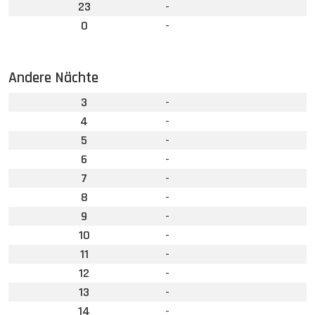
23
-
0
-
Andere Nächte
3
-
4
-
5
-
6
-
7
-
8
-
9
-
10
-
11
-
12
-
13
-
14
-