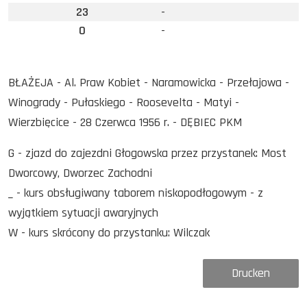
23
-
0
-
BŁAŻEJA - Al. Praw Kobiet - Naramowicka - Przełajowa -
Winogrady - Pułaskiego - Roosevelta - Matyi -
Wierzbięcice - 28 Czerwca 1956 r. - DĘBIEC PKM
G - zjazd do zajezdni Głogowska przez przystanek: Most
Dworcowy, Dworzec Zachodni
_ - kurs obsługiwany taborem niskopodłogowym - z
wyjątkiem sytuacji awaryjnych
W - kurs skrócony do przystanku: Wilczak
Drucken