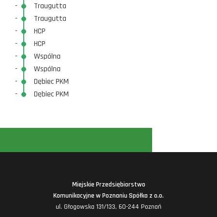
-
Traugutta
-
Traugutta
-
HCP
-
HCP
-
Wspólna
-
Wspólna
-
Dębiec PKM
-
Dębiec PKM
Miejskie Przedsiębiorstwo
Komunikacyjne w Poznaniu Spółka z o.o.
ul. Głogowska 131/133, 60-244 Poznań