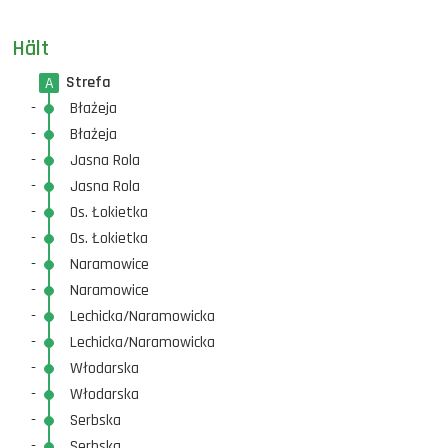
Hält
Strefa
A
-
Błażeja
-
Błażeja
-
Jasna Rola
-
Jasna Rola
-
Os. Łokietka
-
Os. Łokietka
-
Naramowice
-
Naramowice
-
Lechicka/Naramowicka
-
Lechicka/Naramowicka
-
Włodarska
-
Włodarska
-
Serbska
-
Serbska