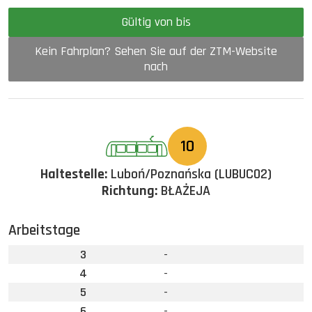
Gültig von bis
Kein Fahrplan? Sehen Sie auf der ZTM-Website
nach
10
Haltestelle:
Luboń/Poznańska (LUBUC02)
Richtung:
BŁAŻEJA
Arbeitstage
3
-
4
-
5
-
6
-