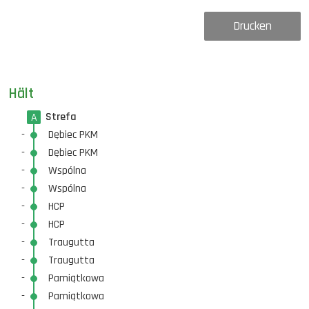
Drucken
Hält
Strefa
A
-
Dębiec PKM
-
Dębiec PKM
-
Wspólna
-
Wspólna
-
HCP
-
HCP
-
Traugutta
-
Traugutta
-
Pamiątkowa
-
Pamiątkowa