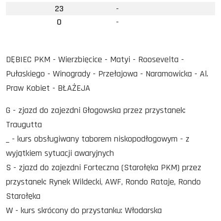
23
-
0
-
DĘBIEC PKM - Wierzbięcice - Matyi - Roosevelta -
Pułaskiego - Winogrady - Przełajowa - Naramowicka - Al.
Praw Kobiet - BŁAŻEJA
G - zjazd do zajezdni Głogowska przez przystanek:
Traugutta
_ - kurs obsługiwany taborem niskopodłogowym - z
wyjątkiem sytuacji awaryjnych
S - zjazd do zajezdni Forteczna (Starołęka PKM) przez
przystanek: Rynek Wildecki, AWF, Rondo Rataje, Rondo
Starołęka
W - kurs skrócony do przystanku: Włodarska