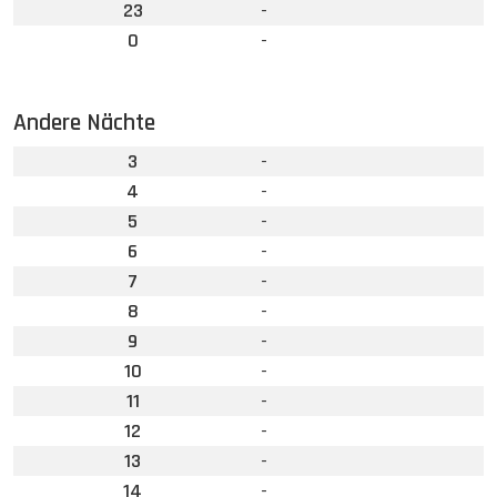
23
-
0
-
Andere Nächte
3
-
4
-
5
-
6
-
7
-
8
-
9
-
10
-
11
-
12
-
13
-
14
-