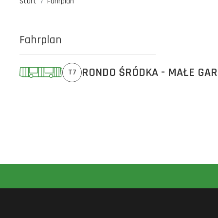
Start
Fahrplan
Fahrplan
RONDO ŚRÓDKA - MAŁE GA
T7