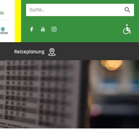
UA
A
A-
A+
Reiseplanung