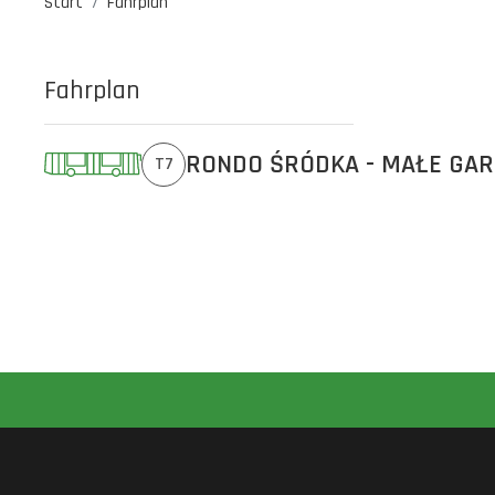
Start
Fahrplan
Fahrplan
RONDO ŚRÓDKA - MAŁE GA
T7