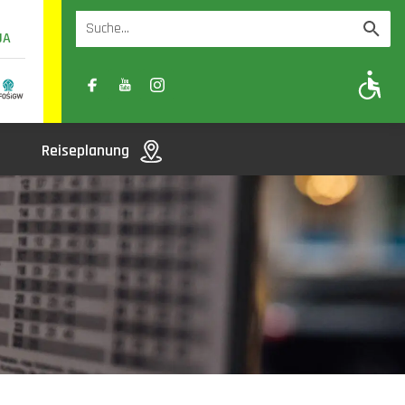
UA
A
A-
A+
Reiseplanung